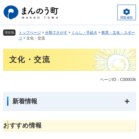
ペ
メ
ー
ニ
ジ
ュ
閲覧補助
の
ー
先
を
トップページ
>
分類でさがす
>
くらし・手続き
>
教育・文化・スポー
現在地
頭
飛
ツ
>
文化・交流
で
ば
す
し
本
。
て
文化・交流
文
本
文
へ
ページID：C000036
新着情報
おすすめ情報