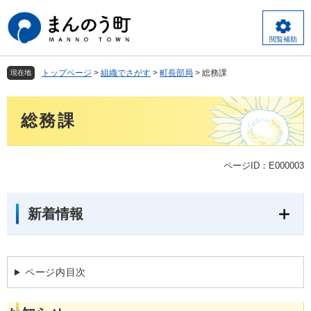
ペ
メ
ー
ニ
ジ
ュ
閲覧補助
の
ー
先
を
トップページ
>
組織でさがす
>
町長部局
>
総務課
現在地
頭
飛
で
ば
本
す
し
総務課
文
。
て
本
文
ページID：E000003
へ
新着情報
ページ内目次