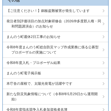
その他
【ご注意ください！】銅板盗難被害が発生しています
発注者別評価項目の加点対象研修会（2026仲多度郡人権・同
和問題講演会）のお知らせ
まんのう町週休2日工事のお知らせ
令和8年度まんのう町総合防災マップ作成業務に係る公募型
プロポーザルの実施について
令和8年度入札・プロポーザル結果
まんのう町電子掲示板
本庁舎の屋根で、太陽光発電が活躍中です
新たな防災気象情報について（令和8年5月29日から運用開
始）
令和8年度指名競争入札参加資格者名簿