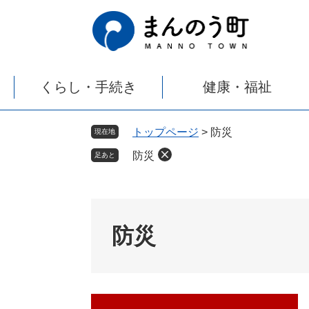
ペ
メ
ー
ニ
ジ
ュ
の
ー
先
を
くらし・手続き
健康・福祉
頭
飛
で
ば
す
し
トップページ
>
防災
現在地
。
て
防災
本
足あと
文
へ
防災