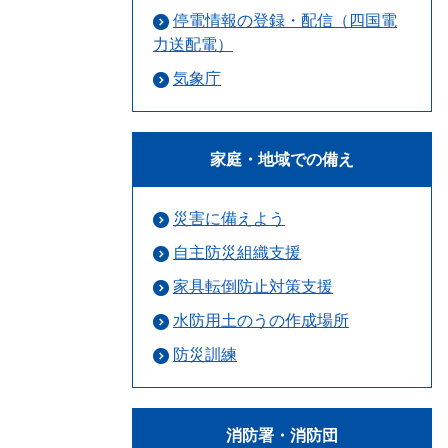
停電情報の登録・配信（四国電
力送配電）
気象庁
家庭・地域での備え
災害に備えよう
自主防災組織支援
家具転倒防止対策支援
水防用土のうの作成場所
防災訓練
消防署・消防団