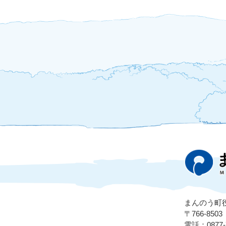
まんのう町
〒766-8
電話：0877-7