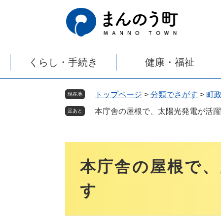
ペ
メ
ー
ニ
ジ
ュ
の
ー
先
を
くらし・手続き
健康・福祉
頭
飛
で
ば
す
し
トップページ
>
分類でさがす
>
町
現在地
。
て
本庁舎の屋根で、太陽光発電が活躍
本
足あと
文
へ
本
文
本庁舎の屋根で、
す