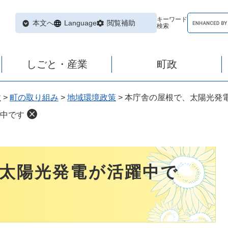
キーワード
本文へ
Language
閲覧補助
検索
しごと・産業
町政
政
>
町の取り組み
>
地域環境政策
>
本庁舎の屋根で、太陽光発
中です
太陽光発電が活躍中で