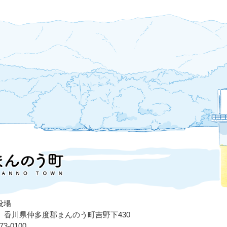
役場
503 香川県仲多度郡まんのう町吉野下430
3-0100