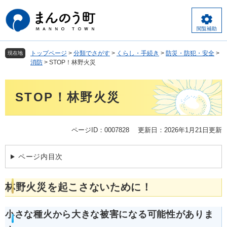
ペ
メ
ー
ニ
ジ
ュ
閲覧補助
の
ー
先
を
トップページ
>
分類でさがす
>
くらし・手続き
>
防災・防犯・安全
>
現在地
頭
飛
消防
>
STOP！林野火災
で
ば
す
し
本
。
て
STOP！林野火災
文
本
文
へ
ページID：0007828
更新日：2026年1月21日更新
ページ内目次
林野火災を起こさないために！
小さな種火から大きな被害になる可能性がありま