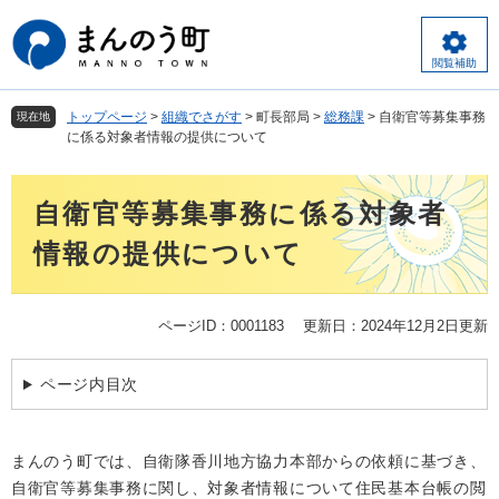
ペ
メ
ー
ニ
ジ
ュ
閲覧補助
の
ー
先
を
トップページ
>
組織でさがす
>
町長部局
>
総務課
>
自衛官等募集事務
現在地
頭
飛
に係る対象者情報の提供について
で
ば
す
し
本
。
て
自衛官等募集事務に係る対象者
文
本
文
情報の提供について
へ
ページID：0001183
更新日：2024年12月2日更新
ページ内目次
まんのう町では、自衛隊香川地方協力本部からの依頼に基づき、
自衛官等募集事務に関し、対象者情報について住民基本台帳の閲