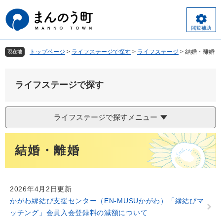
ペ
メ
ー
ニ
ジ
ュ
閲覧補助
の
ー
先
を
トップページ
>
ライフステージで探す
>
ライフステージ
>
結婚・離婚
現在地
頭
飛
で
ば
す
し
ライフステージで探す
。
て
本
文
ライフステージで探すメニュー
へ
本
結婚・離婚
文
2026年4月2日更新
かがわ縁結び支援センター（EN-MUSUかがわ）「縁結びマ
ッチング」会員入会登録料の減額について