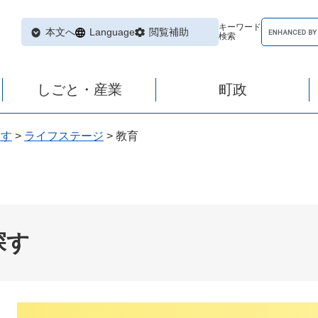
キーワード
本文へ
Language
閲覧補助
検索
しごと・産業
町政
探す
>
ライフステージ
>
教育
探す
本