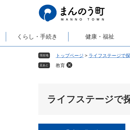
ペ
メ
ー
ニ
ジ
ュ
の
ー
先
を
くらし・手続き
健康・福祉
頭
飛
で
ば
す
し
トップページ
>
ライフステージで
現在地
。
て
教育
本
足あと
文
へ
ライフステージで