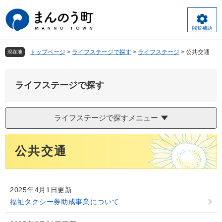
ペ
メ
ー
ニ
ジ
ュ
閲覧補助
の
ー
先
を
トップページ
>
ライフステージで探す
>
ライフステージ
>
公共交通
現在地
頭
飛
で
ば
す
し
ライフステージで探す
。
て
本
文
ライフステージで探すメニュー
へ
本
公共交通
文
2025年4月1日更新
福祉タクシー券助成事業について