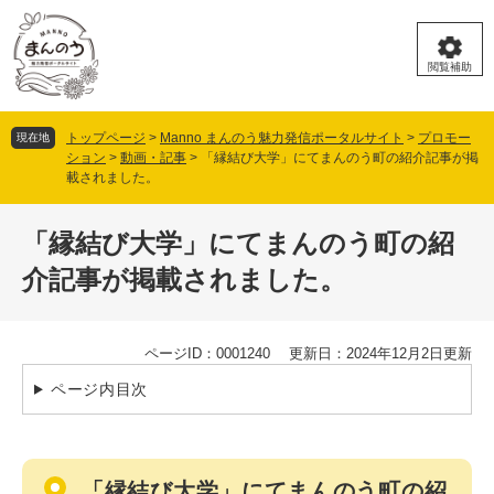
ペ
メ
ー
ニ
ジ
ュ
閲覧補助
の
ー
先
を
頭
飛
トップページ
>
Manno まんのう魅力発信ポータルサイト
>
プロモー
現在地
で
ば
ション
>
動画・記事
>
「縁結び大学」にてまんのう町の紹介記事が掲
す。
し
載されました。
て
本
本
文
「縁結び大学」にてまんのう町の紹
文
へ
介記事が掲載されました。
ページID：0001240
更新日：2024年12月2日更新
ページ内目次
「縁結び大学」にてまんのう町の紹