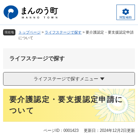
ペ
メ
ー
ニ
ジ
ュ
閲覧補助
の
ー
先
を
トップページ
>
ライフステージで探す
>
要介護認定・要支援認定申請
現在地
頭
飛
について
で
ば
す
し
。
て
ライフステージで探す
本
文
へ
ライフステージで探すメニュー
本
要介護認定・要支援認定申請に
文
ついて
ページID：0001423
更新日：2024年12月2日更新