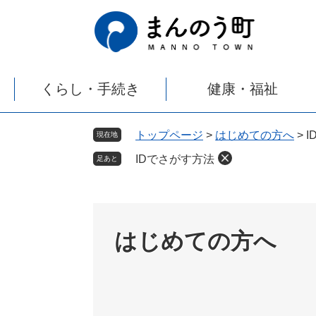
ペ
メ
ー
ニ
ジ
ュ
の
ー
先
を
くらし・手続き
健康・福祉
頭
飛
で
ば
す
し
トップページ
>
はじめての方へ
>
I
現在地
。
て
IDでさがす方法
本
足あと
文
へ
はじめての方へ