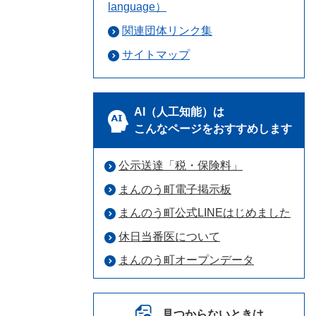
language）
関連団体リンク集
サイトマップ
AI（人工知能）は
こんなページをおすすめします
公示送達「税・保険料」
まんのう町電子掲示板
まんのう町公式LINEはじめました
休日当番医について
まんのう町オープンデータ
見つからないときは