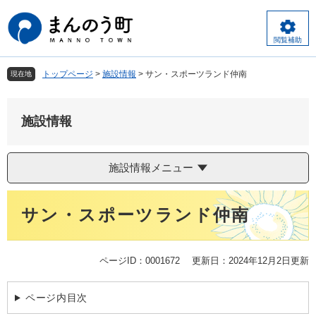
ペ
メ
ー
ニ
ジ
ュ
閲覧補助
の
ー
先
を
トップページ
>
施設情報
>
サン・スポーツランド仲南
現在地
頭
飛
で
ば
す
し
施設情報
。
て
本
文
施設情報メニュー
へ
本
サン・スポーツランド仲南
文
ページID：0001672
更新日：2024年12月2日更新
ページ内目次