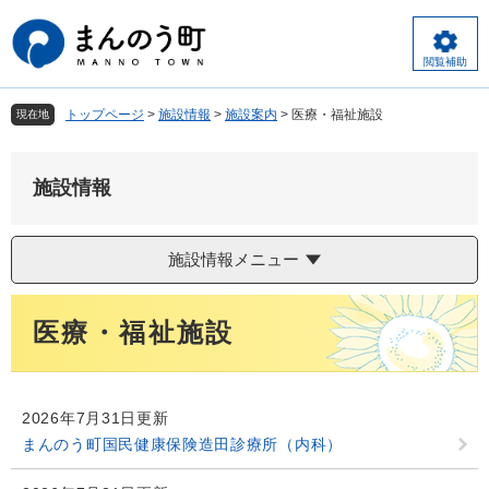
ペ
メ
ー
ニ
ジ
ュ
閲覧補助
の
ー
先
を
トップページ
>
施設情報
>
施設案内
>
医療・福祉施設
現在地
頭
飛
で
ば
す
し
施設情報
。
て
本
文
施設情報メニュー
へ
本
医療・福祉施設
文
2026年7月31日更新
まんのう町国民健康保険造田診療所（内科）