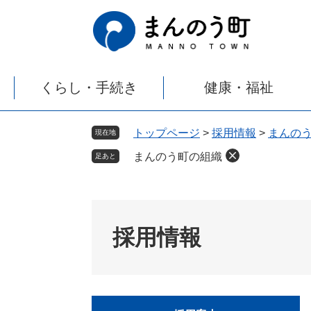
ペ
メ
ー
ニ
ジ
ュ
の
ー
先
を
くらし・手続き
健康・福祉
頭
飛
で
ば
す
し
トップページ
>
採用情報
>
まんの
現在地
。
て
まんのう町の組織
本
足あと
文
へ
採用情報