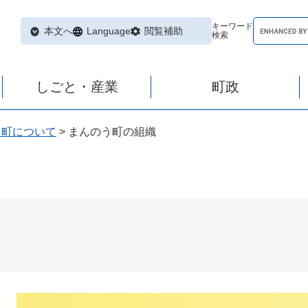
キーワード
本文へ
Language
閲覧補助
検索
しごと・産業
町政
う町について
>
まんのう町の組織
本