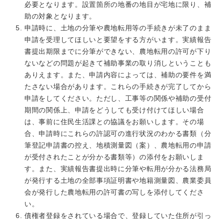
必要となります。設置箇所の地番の地目が宅地に限り、補
助の対象となります。
申請時に、土地の分筆や農地転用等の手続きが未了のまま
申請を受理してほしいと要望をする方がいます。実績報告
書提出期限までに分筆ができない、農地転用の許可が下り
ないなどの問題が起きて補助事業の取り消しということも
ありえます。また、申請内容によっては、補助の要件を満
たさない場合があります。これらの手続きが完了してから
申請をしてください。ただし、工事等の関係や補助の受付
期間の関係上、申請をどうしても受け付けてほしい場合
は、事前に住民生活課との協議をお願いします。その場
合、申請時にこれらの許認可の進行状況のわかる書類（分
筆登記申請書の控え、地積測量図（案）、農地転用の申請
が受付されたことが分かる書類等）の添付をお願いしま
す。また、実績報告書提出時に分筆や転用が分かる法務局
が発行する土地の全部事項証明書や地籍測量図、農業委員
会が発行した農地転用の許可書の写しを添付してくださ
い。
債権者登録をされている場合で、登録していた住所が引っ