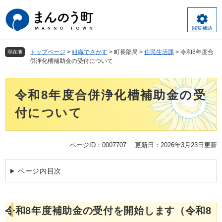
ペ
メ
ー
ニ
ジ
ュ
閲覧補助
の
ー
先
を
トップページ
>
組織でさがす
>
町長部局
>
住民生活課
>
令和8年度合
現在地
頭
飛
併浄化槽補助金の受付について
で
ば
す
し
本
。
て
令和8年度合併浄化槽補助金の受
文
本
文
付について
へ
ページID：0007707
更新日：2026年3月23日更新
ページ内目次
令和8年度補助金の受付を開始します（令和8