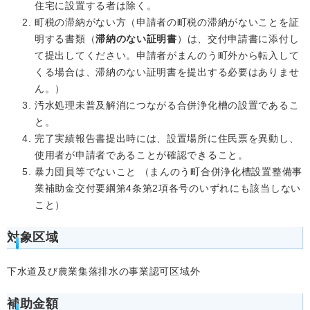
住宅に設置する者は除く。
町税の滞納がない方（申請者の町税の滞納がないことを証
明する書類（
滞納のない証明書
）は、交付申請書に添付し
て提出してください。申請者がまんのう町外から転入して
くる場合は、滞納のない証明書を提出する必要はありませ
ん。）
汚水処理未普及解消につながる合併浄化槽の設置であるこ
と。
完了実績報告書提出時には、設置場所に住民票を異動し、
使用者が申請者であることが確認できること。
暴力団員等でないこと （まんのう町合併浄化槽設置整備事
業補助金交付要綱第4条第2項各号のいずれにも該当しない
こと）
対象区域
下水道及び農業集落排水の事業認可区域外
補助金額