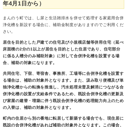
年4月1日から）
まんのう町では、し尿と生活雑排水を併せて処理する家庭用合併
浄化槽を新設する場合に、補助金制度がありますのでご利用くだ
さい。
居住を目的とした戸建ての住宅及び小規模店舗等併用住宅（延べ
床面積の2分の1以上が居住を目的とした住居であり、住宅部分
に係る人槽分のみ補助対象）に対して合併浄化槽を設置する場
合、補助の対象になります。
共同住宅、下宿、寄宿舎、事務所、工場等に合併浄化槽を設置す
る場合は、補助の対象外となります。
また、汲み取り便槽及び単
独浄化槽からの転換を推進し、汚水処理未普及解消につながる合
併浄化槽の設置が支給条件であるため、既設合併浄化槽の更新及
び家屋の建替・増築に伴う既設合併浄化槽の処理能力向上のため
の入替は、補助の対象外となります。
町内の住居から別の番地に転居して新築する場合でも、現住居に
既設の合併浄化槽があれば補助の対象外となります。この場合、