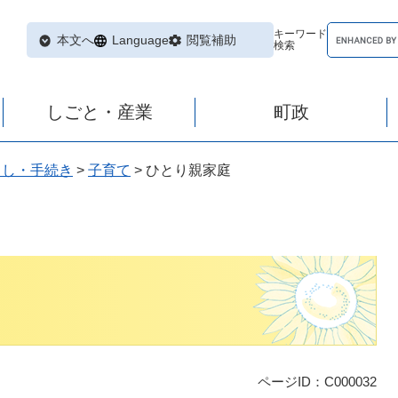
キーワード
本文へ
Language
閲覧補助
検索
しごと・産業
町政
らし・手続き
>
子育て
>
ひとり親家庭
ページID：C000032