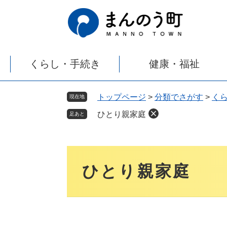
ペ
メ
ー
ニ
ジ
ュ
の
ー
先
を
くらし・手続き
健康・福祉
頭
飛
で
ば
す
し
トップページ
>
分類でさがす
>
く
現在地
。
て
ひとり親家庭
本
足あと
文
へ
本
文
ひとり親家庭