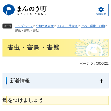
ペ
メ
ー
ニ
ジ
ュ
閲覧補助
の
ー
先
を
トップページ
>
分類でさがす
>
くらし・手続き
>
ごみ・環境・動物
>
現在地
頭
飛
害虫・害鳥・害獣
で
ば
す
し
本
。
て
害虫・害鳥・害獣
文
本
文
へ
ページID：C000022
新着情報
気をつけましょう