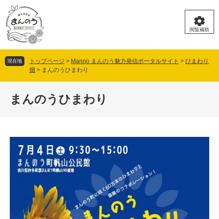
ペ
メ
ー
ニ
ジ
ュ
閲覧補助
の
ー
先
を
頭
飛
トップページ
>
Manno まんのう魅力発信ポータルサイト
>
ひまわり
現在地
で
ば
畑
>
まんのうひまわり
す。
し
本
て
文
まんのうひまわり
本
文
へ