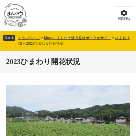
ペ
メ
ー
ニ
ジ
ュ
閲覧補助
の
ー
先
を
頭
飛
トップページ
>
Manno まんのう魅力発信ポータルサイト
>
ひまわり
現在地
で
ば
畑
>
2023ひまわり開花状況
す。
し
本
て
文
2023ひまわり開花状況
本
文
へ