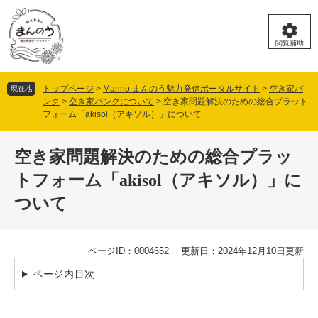
ペ
メ
ー
ニ
ジ
ュ
閲覧補助
の
ー
先
を
頭
飛
トップページ
>
Manno まんのう魅力発信ポータルサイト
>
空き家バ
現在地
で
ば
ンク
>
空き家バンクについて
>
空き家問題解決のための総合プラット
す。
し
フォーム「akisol（アキソル）」について
て
本
本
文
空き家問題解決のための総合プラッ
文
へ
トフォーム「akisol（アキソル）」に
ついて
ページID：0004652
更新日：2024年12月10日更新
ページ内目次