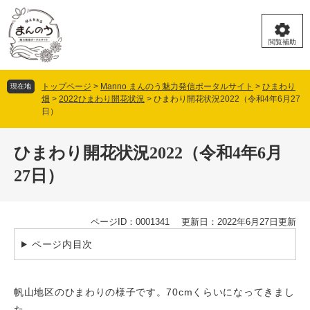
ペ
メ
ー
ニ
ジ
ュ
閲覧補助
の
ー
先
を
頭
飛
トップページ
>
Manno まんのう魅力発信ポータルサイト
>
ひまわり
現在地
で
ば
畑
>
2022ひまわり開花状況
>
ひまわり開花状況2022（令和4年6月27
す。
し
日）
て
本
本
文
ひまわり開花状況2022（令和4年6月
文
へ
27日）
ページID：0001341
更新日：2022年6月27日更新
ページ内目次
帆山地区のひまわりの様子です。70cmくらいになってきまし
た。