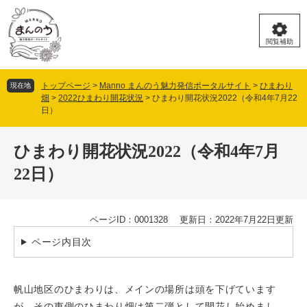
ペ
メ
ー
ニ
ジ
ュ
閲覧補助
の
ー
先
を
頭
飛
トップページ
>
Manno まんのう魅力発信ポータルサイト
>
ひまわり
現在地
で
ば
畑
>
2022ひまわり開花状況
>
ひまわり開花状況2022（令和4年7月22
す。
し
日）
て
本
本
文
ひまわり開花状況2022（令和4年7月
文
へ
22日）
ページID：0001328
更新日：2022年7月22日更新
ページ内目次
帆山地区のひまわりは、メインの場所は頭を下げています
が、その東側のひまわり畑は第二弾として開花し始めまし