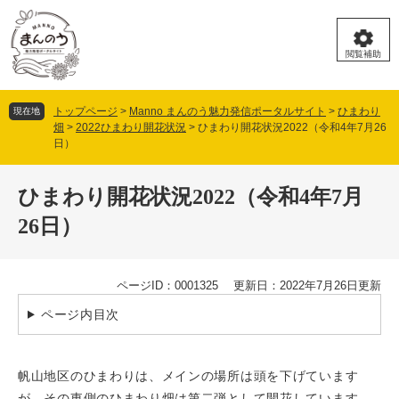
ペ
メ
ー
ニ
ジ
ュ
閲覧補助
の
ー
先
を
頭
飛
トップページ
>
Manno まんのう魅力発信ポータルサイト
>
ひまわり
現在地
で
ば
畑
>
2022ひまわり開花状況
>
ひまわり開花状況2022（令和4年7月26
す。
し
日）
て
本
本
文
ひまわり開花状況2022（令和4年7月
文
へ
26日）
ページID：0001325
更新日：2022年7月26日更新
ページ内目次
帆山地区のひまわりは、メインの場所は頭を下げています
が、その東側のひまわり畑は第二弾として開花しています。