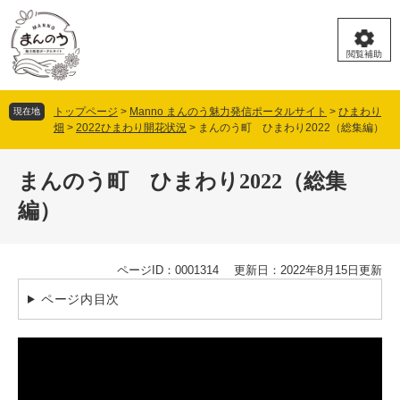
ペ
メ
ー
ニ
ジ
ュ
閲覧補助
の
ー
先
を
頭
飛
トップページ
>
Manno まんのう魅力発信ポータルサイト
>
ひまわり
現在地
で
ば
畑
>
2022ひまわり開花状況
>
まんのう町 ひまわり2022（総集編）
す。
し
本
て
文
まんのう町 ひまわり2022（総集
本
文
編）
へ
ページID：0001314
更新日：2022年8月15日更新
ページ内目次