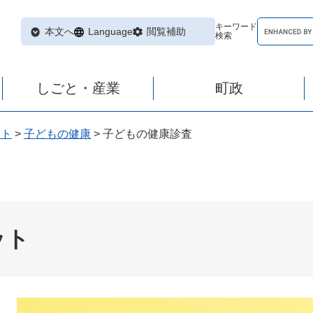
キーワード
本文へ
Language
閲覧補助
検索
しごと・産業
町政
ット
>
子どもの健康
>
子どもの健康診査
ット
本