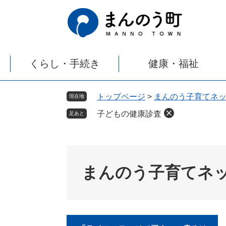
ペ
メ
ー
ニ
ジ
ュ
の
ー
先
を
くらし・手続き
健康・福祉
頭
飛
で
ば
す
し
トップページ
>
まんのう子育てネ
現在地
。
て
子どもの健康診査
本
足あと
文
へ
まんのう子育てネ