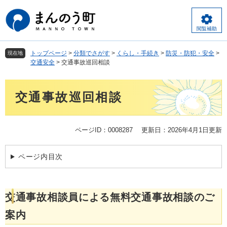
ペ
メ
ー
ニ
ジ
ュ
閲覧補助
の
ー
先
を
トップページ
>
分類でさがす
>
くらし・手続き
>
防災・防犯・安全
>
現在地
頭
飛
交通安全
>
交通事故巡回相談
で
ば
す
し
本
。
て
交通事故巡回相談
文
本
文
へ
ページID：0008287
更新日：2026年4月1日更新
ページ内目次
交通事故相談員による無料交通事故相談のご
案内