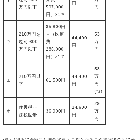
円
万円以下
597,000
円
円）×1％
85,800円
210万円を
＋（医療
53
44,400
ウ
超え 600
費－
万
円
万円以下
286,000
円
円）×1％
53
210万円以
44,400
万
エ
61,500円
下
円
円
(*3)
29
住民税非
24,600
オ
36,900円
万
課税世帯
円
円
(*1)【総所得金額等】国保税算定基礎となる基礎控除後の所得金