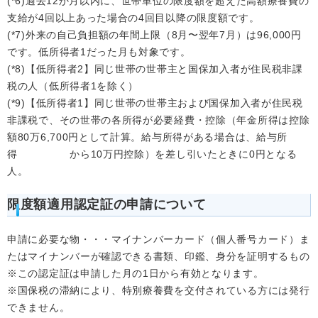
(*6)過去12か月以内に、世帯単位の限度額を超えた高額療養費の
支給が4回以上あった場合の4回目以降の限度額です。
(*7)外来の自己負担額の年間上限（8月〜翌年7月）は96,000円
です。低所得者1だった月も対象です。
(*8)【低所得者2】同じ世帯の世帯主と国保加入者が住民税非課
税の人（低所得者1を除く）
(*9)【低所得者1】同じ世帯の世帯主および国保加入者が住民税
非課税で、その世帯の各所得が必要経費・控除（年金所得は控除
額80万6,700円として計算。給与所得がある場合は、給与所
得 から10万円控除）を差し引いたときに0円となる
人。
限度額適用認定証の申請について
申請に必要な物・・・マイナンバーカード（個人番号カード）ま
たはマイナンバーが確認できる書類、印鑑、身分を証明するもの
※この認定証は申請した月の1日から有効となります。
※国保税の滞納により、特別療養費を交付されている方には発行
できません。