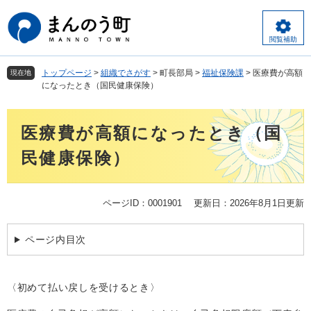
ペ
メ
ー
ニ
ジ
ュ
閲覧補助
の
ー
先
を
トップページ
>
組織でさがす
>
町長部局
>
福祉保険課
>
医療費が高額
現在地
頭
飛
になったとき（国民健康保険）
で
ば
す
し
本
。
て
医療費が高額になったとき（国
文
本
文
民健康保険）
へ
ページID：0001901
更新日：2026年8月1日更新
ページ内目次
〈初めて払い戻しを受けるとき〉