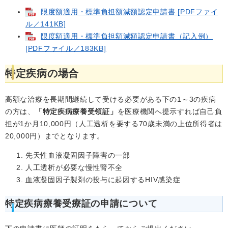
限度額適用・標準負担額減額認定申請書 [PDFファイ
ル／141KB]
限度額適用・標準負担額減額認定申請書（記入例）
[PDFファイル／183KB]
特定疾病の場合
高額な治療を長期間継続して受ける必要がある下の1～3の疾病
の方は、
「特定疾病療養受領証」
を医療機関へ提示すれば自己負
担が1か月10,000円（人工透析を要する70歳未満の上位所得者は
20,000円）までとなります。
先天性血液凝固因子障害の一部
人工透析が必要な慢性腎不全
血液凝固因子製剤の投与に起因するHIV感染症
特定疾病療養受療証の申請について