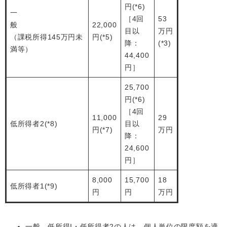
円(*6)
一
［4回
53
般
22,000
目以
万円
（課税所得145万円未
円(*5)
降：
(*3)
満等）
44,400
円］
25,700
円(*6)
［4回
11,000
29
低所得者2(*8)
目以
円(*7)
万円
降：
24,600
円］
8,000
15,700
18
低所得者1(*9)
円
円
万円
一般、低所得I・低所得者2の人は、個人単位の限度額を適