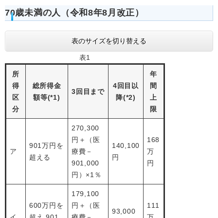
70歳未満の人（令和8年8月改正）
表のサイズを切り替える
表1
所
年
得
総所得金
4回目以
間
3回目まで
区
額等(*1)
降(*2)
上
分
限
270,300
円＋（医
168
901万円を
140,100
ア
療費－
万
超える
円
901,000
円
円）×1％
179,100
600万円を
円＋（医
111
93,000
イ
超え 901
療費－
万