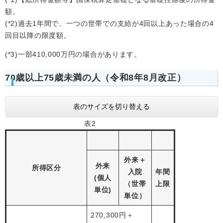
額。
(*2)過去1年間で、一つの世帯での支給が4回以上あった場合の4
回目以降の限度額。
(*3)一部410,000万円の場合があります。
70歳以上75歳未満の人（令和8年8月改正）
表のサイズを切り替える
表2
外来＋
外来
所得区分
入院
年間
(個人
（世帯
上限
単位)
単位）
270,300円＋