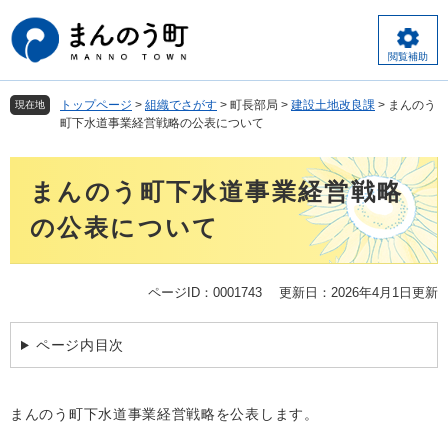
ペ
メ
ー
ニ
ジ
ュ
閲覧補助
の
ー
先
を
トップページ
>
組織でさがす
>
町長部局
>
建設土地改良課
>
まんのう
現在地
頭
飛
町下水道事業経営戦略の公表について
で
ば
す
し
本
。
て
まんのう町下水道事業経営戦略
文
本
文
の公表について
へ
ページID：0001743
更新日：2026年4月1日更新
ページ内目次
まんのう町下水道事業経営戦略を公表します。