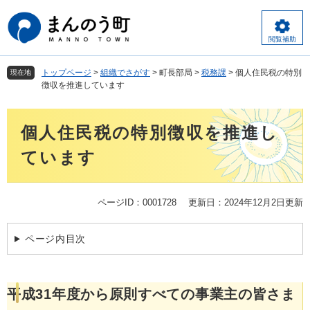
ペ
メ
ー
ニ
ジ
ュ
閲覧補助
の
ー
先
を
トップページ
>
組織でさがす
>
町長部局
>
税務課
>
個人住民税の特別
現在地
頭
飛
徴収を推進しています
で
ば
す
し
本
。
て
個人住民税の特別徴収を推進し
文
本
文
ています
へ
ページID：0001728
更新日：2024年12月2日更新
ページ内目次
平成31年度から原則すべての事業主の皆さま