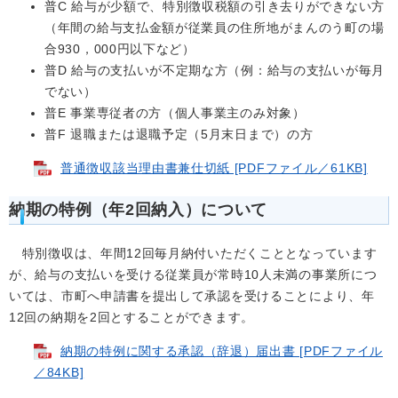
普C 給与が少額で、特別徴収税額の引き去りができない方
（年間の給与支払金額が従業員の住所地がまんのう町の場
合930，000円以下など）
普D 給与の支払いが不定期な方（例：給与の支払いが毎月
でない）
普E 事業専従者の方（個人事業主のみ対象）
普F 退職または退職予定（5月末日まで）の方
普通徴収該当理由書兼仕切紙 [PDFファイル／61KB]
納期の特例（年2回納入）について
特別徴収は、年間12回毎月納付いただくこととなっています
が、給与の支払いを受ける従業員が常時10人未満の事業所につ
いては、市町へ申請書を提出して承認を受けることにより、年
12回の納期を2回とすることができます。
納期の特例に関する承認（辞退）届出書 [PDFファイル
／84KB]