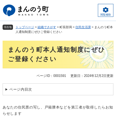
ペ
メ
ー
ニ
ジ
ュ
閲覧補助
の
ー
先
を
トップページ
>
組織でさがす
>
町長部局
>
住民生活課
>
まんのう町本
現在地
頭
飛
人通知制度にぜひご登録ください
で
ば
す
し
本
。
て
まんのう町本人通知制度にぜひ
文
本
文
ご登録ください
へ
ページID：0001591
更新日：2024年12月2日更新
ページ内目次
あなたの住民票の写し、戸籍謄本などを第三者が取得したらお知
らせします