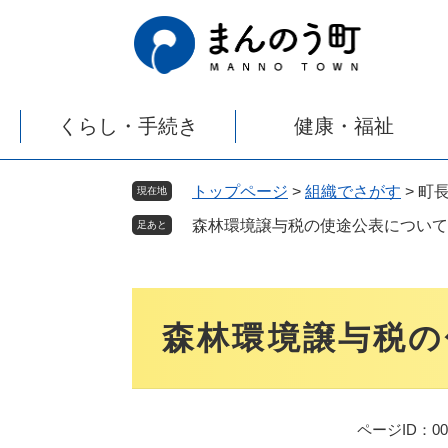
ペ
メ
ー
ニ
ジ
ュ
の
ー
先
を
くらし・手続き
健康・福祉
頭
飛
で
ば
す
し
トップページ
>
組織でさがす
>
町
現在地
。
て
森林環境譲与税の使途公表について
本
足あと
文
へ
本
文
森林環境譲与税の
ページID：000