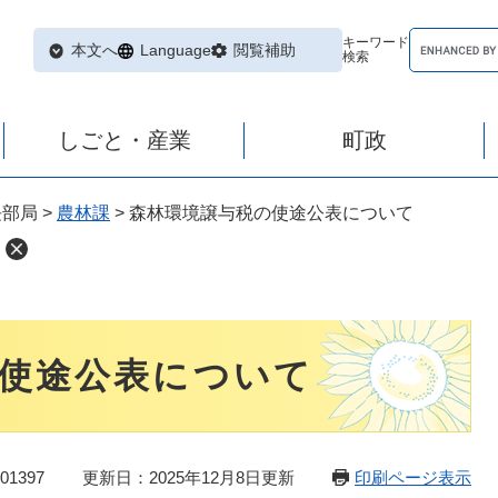
キーワード
本文へ
Language
閲覧補助
検索
しごと・産業
町政
長部局
>
農林課
>
森林環境譲与税の使途公表について
使途公表について
1397
更新日：2025年12月8日更新
印刷ページ表示