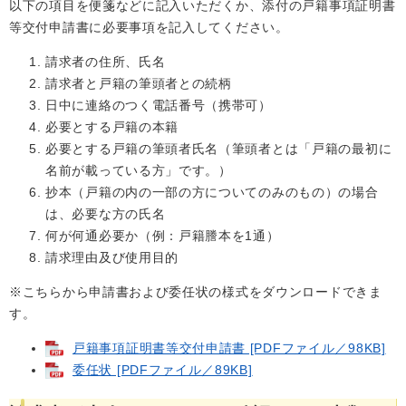
以下の項目を便箋などに記入いただくか、添付の戸籍事項証明書
等交付申請書に必要事項を記入してください。
請求者の住所、氏名
請求者と戸籍の筆頭者との続柄
日中に連絡のつく電話番号（携帯可）
必要とする戸籍の本籍
必要とする戸籍の筆頭者氏名（筆頭者とは「戸籍の最初に
名前が載っている方」です。）
抄本（戸籍の内の一部の方についてのみのもの）の場合
は、必要な方の氏名
何が何通必要か（例：戸籍謄本を1通）
請求理由及び使用目的
※こちらから申請書および委任状の様式をダウンロードできま
す。
戸籍事項証明書等交付申請書 [PDFファイル／98KB]
委任状 [PDFファイル／89KB]