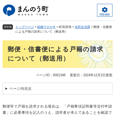
ペ
メ
ー
ニ
ジ
ュ
閲覧補助
の
ー
先
を
トップページ
>
組織でさがす
>
町長部局
>
住民生活課
>
郵便・信書便
現在地
頭
飛
による戸籍の請求について（郵送用）
で
ば
す
し
本
。
て
郵便・信書便による戸籍の請求
文
本
文
について（郵送用）
へ
ページID：0001348
更新日：2024年12月2日更新
ページ内目次
郵便等で戸籍を請求される場合は、「戸籍事項証明書等交付申請
書」に必要事項を記入のうえ、請求者が本人であることを確認で