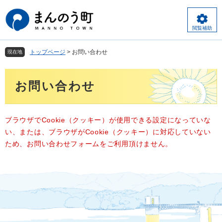
ペ
メ
ー
ニ
ジ
ュ
閲覧補助
の
ー
先
を
トップページ
>
お問い合わせ
現在地
頭
飛
で
ば
本
す
し
お問い合わせ
文
。
て
本
文
へ
ブラウザでCookie（クッキー）が使用できる設定になっていな
い、または、ブラウザがCookie（クッキー）に対応していない
ため、お問い合わせフォームをご利用頂けません。