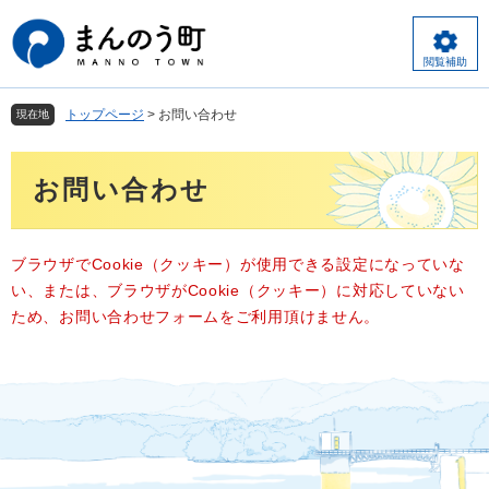
ペ
メ
ー
ニ
ジ
ュ
閲覧補助
の
ー
先
を
トップページ
>
お問い合わせ
現在地
頭
飛
で
ば
本
す
し
お問い合わせ
文
。
て
本
文
へ
ブラウザでCookie（クッキー）が使用できる設定になっていな
い、または、ブラウザがCookie（クッキー）に対応していない
ため、お問い合わせフォームをご利用頂けません。